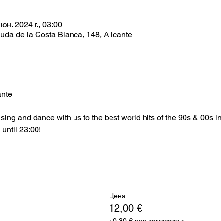
юн. 2024 г., 03:00
da de la Costa Blanca, 148, Alicante
ante
sing and dance with us to the best world hits of the 90s & 00s 
until 23:00!
Цена
n
12,00 €
+0,30 € как комиссия с